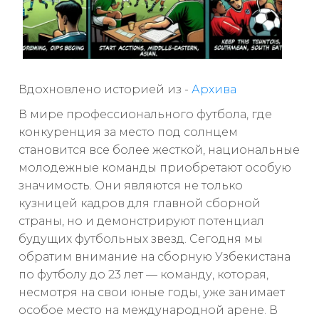
Вдохновлено историей из -
Архива
В мире профессионального футбола, где
конкуренция за место под солнцем
становится все более жесткой, национальные
молодежные команды приобретают особую
значимость. Они являются не только
кузницей кадров для главной сборной
страны, но и демонстрируют потенциал
будущих футбольных звезд. Сегодня мы
обратим внимание на сборную Узбекистана
по футболу до 23 лет — команду, которая,
несмотря на свои юные годы, уже занимает
особое место на международной арене. В