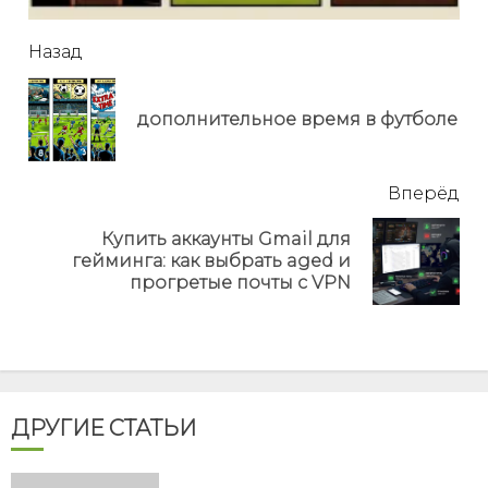
читать
Назад
еще
Пр
дополнительное время в футболе
но
Вперёд
Купить аккаунты Gmail для
Next
гейминга: как выбрать aged и
post:
прогретые почты с VPN
ДРУГИЕ СТАТЬИ