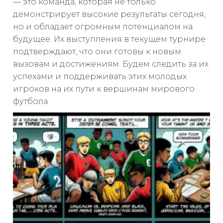
— это команда, которая не только
демонстрирует высокие результаты сегодня,
но и обладает огромным потенциалом на
будущее. Их выступления в текущем турнире
подтверждают, что они готовы к новым
вызовам и достижениям. Будем следить за их
успехами и поддерживать этих молодых
игроков на их пути к вершинам мирового
футбола.