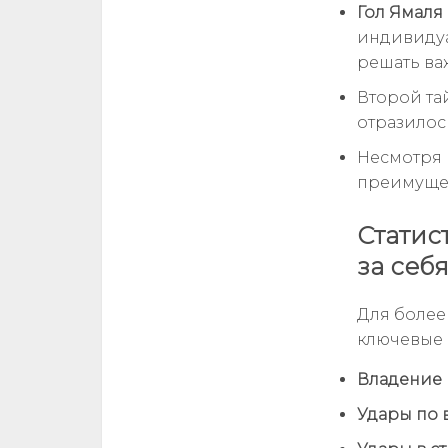
Гол Ямаля
индивидуа
решать ва
Второй та
отразилос
Несмотря 
преимущест
Статис
за себ
Для более
ключевые 
Владение 
Удары по 