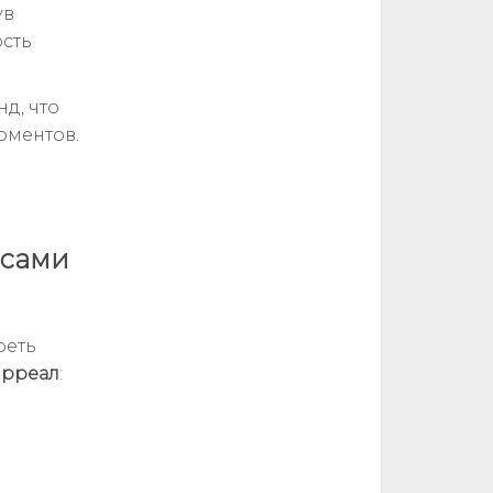
ув
ость
д, что
оментов.
 сами
реть
ярреал
: