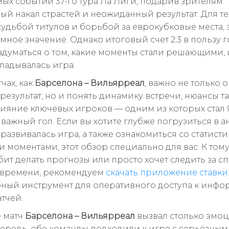
ых событий 37-го тура Ла Лиги, подарив зрителям
й накал страстей и неожиданный результат. Для тех
судьбой титулов и борьбой за еврокубковые места, 
мное значение. Однако итоговый счет 2:3 в пользу г
задуматься о том, какие моменты стали решающими, 
ладывалась игра.
тчах, как
Барселона – Вильярреал
, важно не только 
результат, но и понять динамику встречи, нюансы т
лияние ключевых игроков — одним из которых стал 
важный гол. Если вы хотите глубже погрузиться в а
к развивалась игра, а также ознакомиться со статист
 моментами, этот обзор специально для вас. К тому
юбит делать прогнозы или просто хочет следить за с
 времени, рекомендуем
скачать приложение ставки
бный инструмент для оперативного доступа к инф
тчей.
 матч
Барселона – Вильярреал
вызвал столько эмо
ередь, обе команды подходили к игре с серьёзным