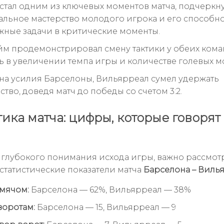
стал одним из ключевых моментов матча, подчеркн
льное мастерство молодого игрока и его способн
жные задачи в критические моменты.
йм продемонстрировал смену тактики у обеих коман
ь в увеличении темпа игры и количестве голевых м
на усилия Барселоны, Вильярреал сумел удержать
во, доведя матч до победы со счетом 3:2.
тика матча: цифры, которые говорят
я
 глубокого понимания исхода игры, важно рассмот
статистические показатели матча
Барселона – Виль
мячом:
Барселона — 62%, Вильярреал — 38%
воротам:
Барселона — 15, Вильярреал — 9