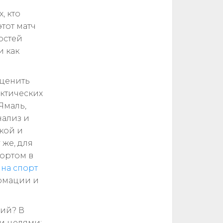
, кто
этот матч
остей
и как
оценить
актических
Ямаль,
нализ и
икой и
 же, для
портом в
 на спорт
ормации и
ций? В
и целями: