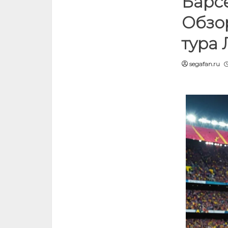
Барсе
Обзор
тура 
segafan.ru