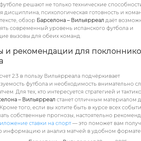
в футболе решают не только технические способности
ая дисциплина, психологическая готовность и кома
тексте, обзор
Барселона – Вильярреал
даёт возмож
ять современный уровень испанского футбола и
ие вызовы для обеих команд.
 и рекомендации для поклонник
а
счет 2:3 в пользу Вильярреала подчёркивает
зуемость футбола и необходимость внимательно сл
чем. Для тех, кто интересуется стратегией и тактик
селона – Вильярреал
станет отличным материалом 
Кроме того, если вы хотите быть в курсе всех событ
лать собственные прогнозы, настоятельно рекомен
риложение ставки на спорт
— это поможет вам получ
ю информацию и анализ матчей в удобном формате