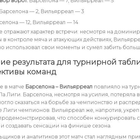
вор ворот:
Барселона — 7, Вильярреал — 5
Барселона — 2, Вильярреал — 3
елона — 12, Вильярреал — 14
е отражают характер встречи: несмотря на домини
 в контроле мяча и атакующих действиях, Вильярр
о использовал свои моменты и сумел забить больш
ие результата для турнирной табл
ктивы команд
е в матче
Барселона – Вильярреал
повлияло на ту
Ла Лиги. Барселона, несмотря на усилия, потеряла 
 могло сказаться на борьбе за чемпионство и распр
не Лиги чемпионов. Вильярреал же, напротив, укре
продемонстрировав, что способен конкурировать с
и создавать сенсации на финише сезона.
ьщиков и аналитиков этот матч стал наглядным пр