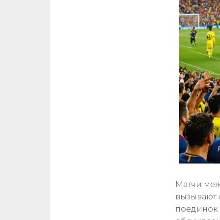
Матчи меж
вызывают 
поединок