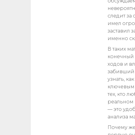
обсуждаем
невероятны
следит за 
имел огро
заставил 
именно ск
В таких ма
конечный 
ходов и в
забивший 
узнать, ка
ключевыми
тех, кто л
реальном
— это удо
анализа ма
Почему же
первую оч