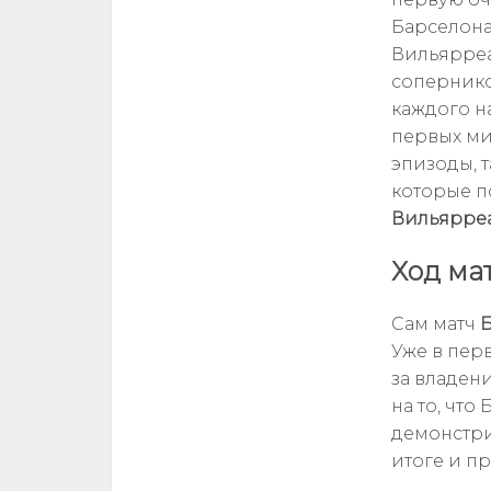
Барселона
Вильярреа
сопернико
каждого н
первых ми
эпизоды, т
которые п
Вильярре
Ход ма
Сам матч
Б
Уже в пер
за владен
на то, чт
демонстри
итоге и п