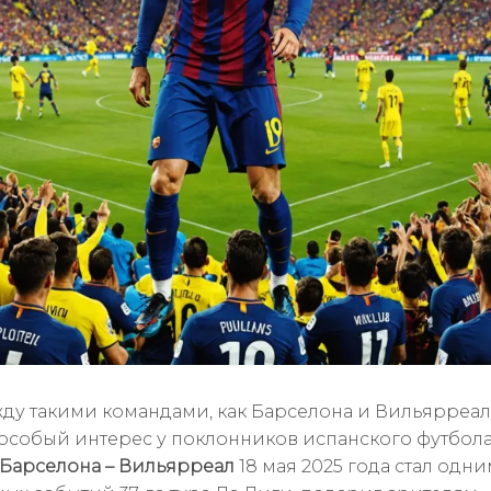
ду такими командами, как Барселона и Вильярреал,
особый интерес у поклонников испанского футбол
Барселона – Вильярреал
18 мая 2025 года стал одни