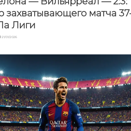
лона — Вильярреал — 2:3:
 захватывающего матча 37
Ла Лиги
21/01/2026