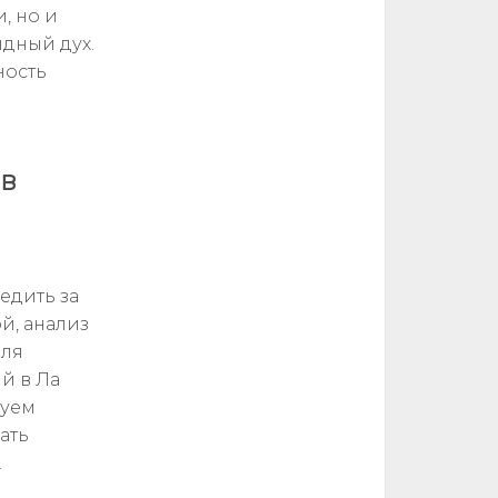
, но и
ндный дух.
ность
ов
едить за
ой, анализ
для
ий в Ла
дуем
ать
.