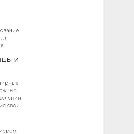
рование
еал
е.
ицы и
рнирные
важные
еделении
пил свои
имером