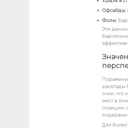
Удары в ст
Офсайды:
Фолы:
Барс
Эти данны
Барселоны
эффективн
Значен
перспе
Поражени
расклады 
очки, что
мест в зо
позиции, 
лидерами 
Для болел