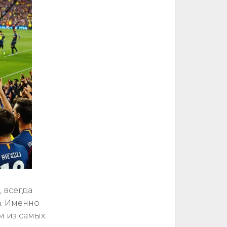
 всегда
а. Именно
м из самых