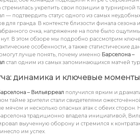
 стремилась укрепить свои позиции в турнирной т
л — подтвердить статус одного из самых неудобны
в для гранда. В контексте близости финала сезона 
абранного очка, напряжение на поле было ощутим
нут. В этом обзоре мы подробно рассмотрим ключ
актические особенности, а также статистические да
омогут лучше понять, почему именно
Барселона –
ал
стал одним из самых запоминающихся матчей тур
тча: динамика и ключевые моменты
арселона – Вильярреал
получился ярким и драмат
вом тайме зрители стали свидетелями ожесточённ
ие мячом и несколько опасных атак с обеих сторон.
о Барселона традиционно владела инициативой, Ви
ровал выученную оборону и стремился к контратака
ринесло им успех.