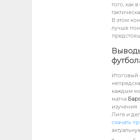
того, как 
тактическ
В этом кон
лучше пон
предстоящ
Выводы
футбол
Итоговый 
непредска
каждым мат
матча
Бар
изучения. 
Лиге и де
скачать п
актуальну