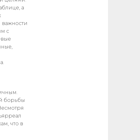
аблице, а
х
и важности
ым с
евые
нные,
а.
ичным.
ой борьбы
 Несмотря
льярреал
м, что в