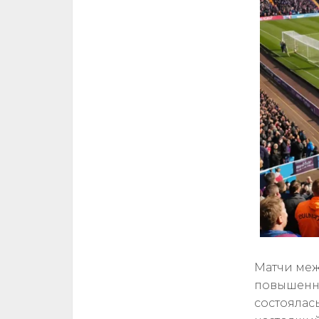
Матчи меж
повышенны
состоялас