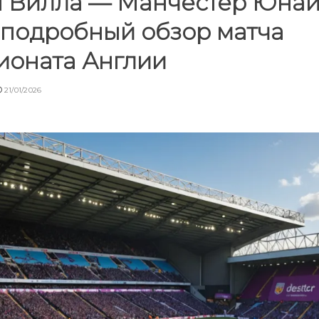
н Вилла — Манчестер Юнай
: подробный обзор матча
ионата Англии
21/01/2026