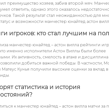
лил преимущество хозяев, забив второй мяч. Манче
умел ответить, однако этого оказалось недостаточн
очков. Такой результат стал неожиданностью для мн
статус и возможности манчестер юнайтед астон вилл
ги игроков: кто стал лучшим на по
лиза манчестер юнайтед – астон вилла рейтинги иг
 что именно исполнители Астон Виллы были более
ыми. Их активность, смелость в атаке и дисциплина
озволили добиться важной победы. В частности, М
 Матеус Кунья получили высокие оценки за вклад 
анды.
ворят статистика и история
остояний?
титься к манчестер юнайтед – астон вилла матчи за