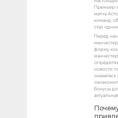
настоящий
Премьер-л
матча Аст
команд, о
стал одни
Перед нач
манчестер 
форму ком
манчестер
определяю
новости п
оказалась 
ознакомит
бонусы дл
актуальна
Почему
привле