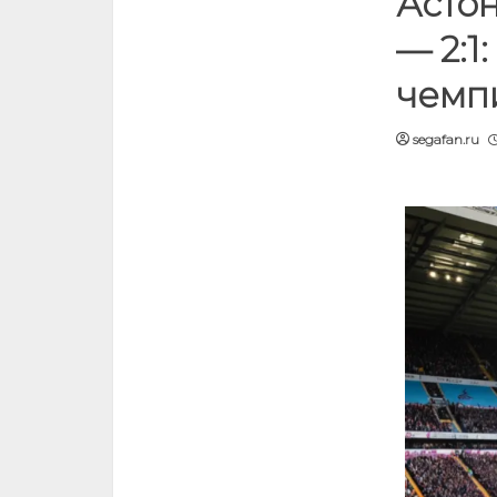
Асто
— 2:1
чемп
segafan.ru