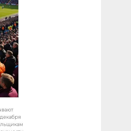
ывают
 декабря
лельщикам