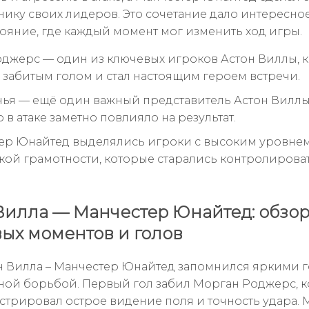
хнику своих лидеров. Это сочетание дало интересно
ояние, где каждый момент мог изменить ход игры.
джерс — один из ключевых игроков Астон Виллы, 
 забитым голом и стал настоящим героем встречи.
нья — ещё один важный представитель Астон Виллы
 в атаке заметно повлияло на результат.
ер Юнайтед выделялись игроки с высоким уровнем
ской грамотности, которые старались контролирова
Вилла — Манчестер Юнайтед: обзо
ых моментов и голов
н Вилла – Манчестер Юнайтед запомнился яркими 
ой борьбой. Первый гол забил Морган Роджерс, 
трировал острое видение поля и точность удара. 