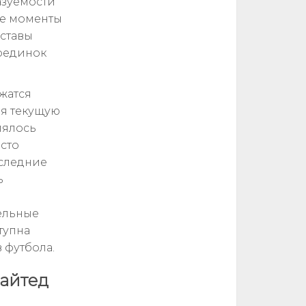
азуемости
ые моменты
ставы
поединок
жатся
ая текущую
лялось
асто
оследние
ь
ельные
ступна
 футбола.
найтед