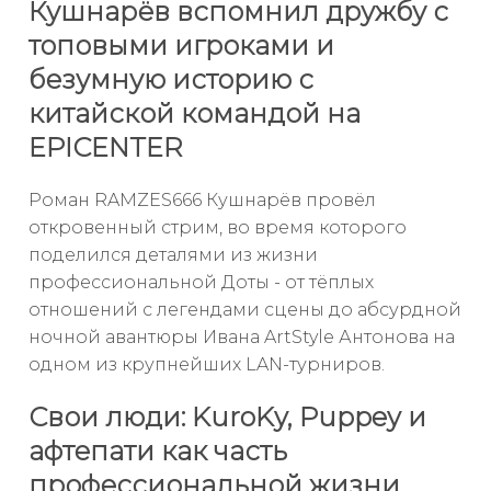
Кушнарёв вспомнил дружбу с
топовыми игроками и
безумную историю с
китайской командой на
EPICENTER
Роман RAMZES666 Кушнарёв провёл
откровенный стрим, во время которого
поделился деталями из жизни
профессиональной Доты - от тёплых
отношений с легендами сцены до абсурдной
ночной авантюры Ивана ArtStyle Антонова на
одном из крупнейших LAN-турниров.
Свои люди: KuroKy, Puppey и
афтепати как часть
профессиональной жизни