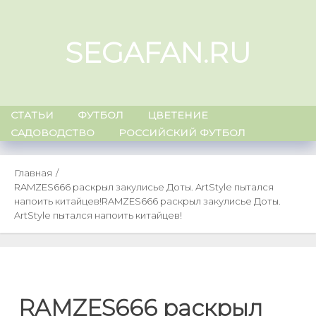
Skip
to
SEGAFAN.RU
content
СТАТЬИ
ФУТБОЛ
ЦВЕТЕНИЕ
САДОВОДСТВО
РОССИЙСКИЙ ФУТБОЛ
Главная
RAMZES666 раскрыл закулисье Доты. ArtStyle пытался
напоить китайцев!
RAMZES666 раскрыл закулисье Доты.
ArtStyle пытался напоить китайцев!
RAMZES666 раскрыл