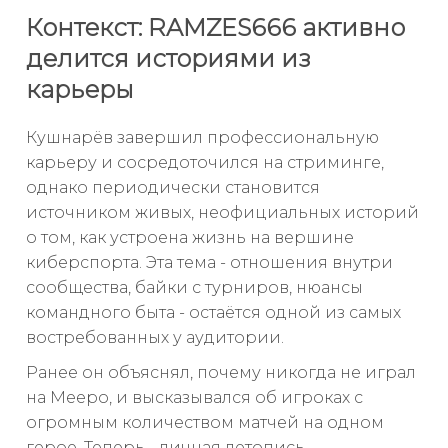
Контекст: RAMZES666 активно
делится историями из
карьеры
Кушнарёв завершил профессиональную
карьеру и сосредоточился на стриминге,
однако периодически становится
источником живых, неофициальных историй
о том, как устроена жизнь на вершине
киберспорта. Эта тема - отношения внутри
сообщества, байки с турниров, нюансы
командного быта - остаётся одной из самых
востребованных у аудитории.
Ранее он объяснял, почему никогда не играл
на Meepo, и высказывался об игроках с
огромным количеством матчей на одном
герое. Теперь - личная летопись