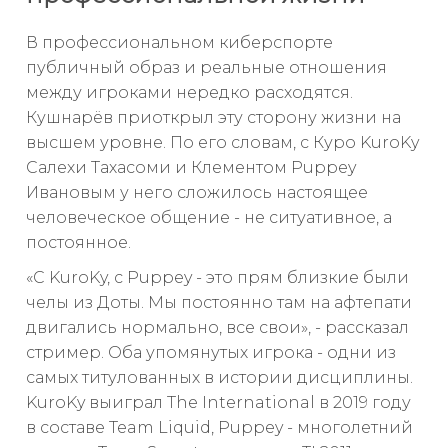
В профессиональном киберспорте
публичный образ и реальные отношения
между игроками нередко расходятся.
Кушнарёв приоткрыл эту сторону жизни на
высшем уровне. По его словам, с Куро KuroKy
Салехи Тахасоми и Клементом Puppey
Ивановым у него сложилось настоящее
человеческое общение - не ситуативное, а
постоянное.
«С KuroKy, с Puppey - это прям близкие были
челы из Доты. Мы постоянно там на афтепати
двигались нормально, все свои», - рассказал
стример. Оба упомянутых игрока - одни из
самых титулованных в истории дисциплины.
KuroKy выиграл The International в 2019 году
в составе Team Liquid, Puppey - многолетний