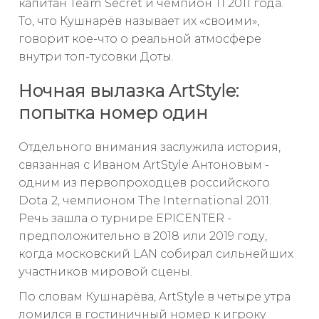
капитан Team Secret и чемпион TI 2011 года.
То, что Кушнарёв называет их «своими»,
говорит кое-что о реальной атмосфере
внутри топ-тусовки Доты.
Ночная вылазка ArtStyle:
попытка номер один
Отдельного внимания заслужила история,
связанная с Иваном ArtStyle Антоновым -
одним из первопроходцев российского
Dota 2, чемпионом The International 2011.
Речь зашла о турнире EPICENTER -
предположительно в 2018 или 2019 году,
когда московский LAN собирал сильнейших
участников мировой сцены.
По словам Кушнарёва, ArtStyle в четыре утра
ломился в гостиничный номер к игроку