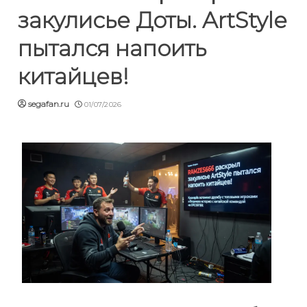
закулисье Доты. ArtStyle
пытался напоить
китайцев!
segafan.ru
01/07/2026