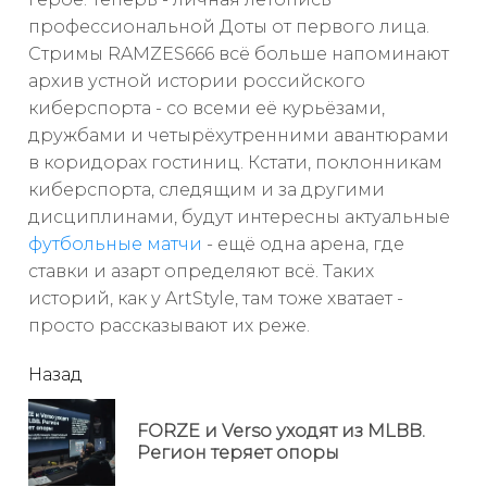
профессиональной Доты от первого лица.
Стримы RAMZES666 всё больше напоминают
архив устной истории российского
киберспорта - со всеми её курьёзами,
дружбами и четырёхутренними авантюрами
в коридорах гостиниц. Кстати, поклонникам
киберспорта, следящим и за другими
дисциплинами, будут интересны актуальные
футбольные матчи
- ещё одна арена, где
ставки и азарт определяют всё. Таких
историй, как у ArtStyle, там тоже хватает -
просто рассказывают их реже.
читать
Назад
еще
FORZE и Verso уходят из MLBB.
Пр
Регион теряет опоры
но