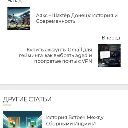
читать
Назад
еще
Аякс – Шахтёр Донецк: История и
Пр
Современность
но
Вперёд
Купить аккаунты Gmail для
Next
гейминга: как выбрать aged и
post:
прогретые почты с VPN
ДРУГИЕ СТАТЬИ
История Встреч Между
Сборными Индии И