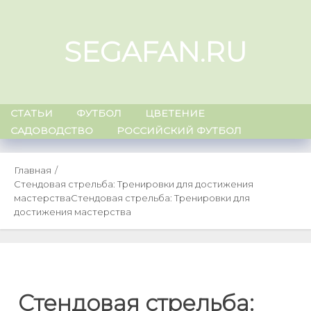
Skip
to
SEGAFAN.RU
content
СТАТЬИ
ФУТБОЛ
ЦВЕТЕНИЕ
САДОВОДСТВО
РОССИЙСКИЙ ФУТБОЛ
Главная
Стендовая стрельба: Тренировки для достижения
мастерства
Стендовая стрельба: Тренировки для
достижения мастерства
Стендовая стрельба: