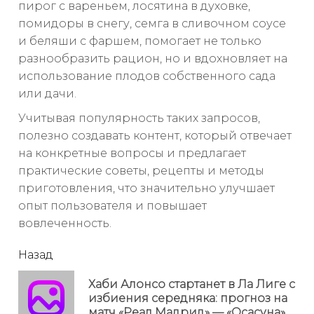
пирог с вареньем, лосятина в духовке,
помидоры в снегу, семга в сливочном соусе
и беляши с фаршем, помогает не только
разнообразить рацион, но и вдохновляет на
использование плодов собственного сада
или дачи.
Учитывая популярность таких запросов,
полезно создавать контент, который отвечает
на конкретные вопросы и предлагает
практические советы, рецепты и методы
приготовления, что значительно улучшает
опыт пользователя и повышает
вовлеченность.
читать
Назад
еще
Хаби Алонсо стартанет в Ла Лиге с
Пр
избиения середняка: прогноз на
но
матч «Реал Мадрид» — «Осасуна»