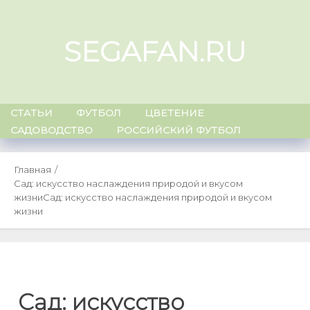
Skip
to
SEGAFAN.RU
content
СТАТЬИ
ФУТБОЛ
ЦВЕТЕНИЕ
САДОВОДСТВО
РОССИЙСКИЙ ФУТБОЛ
Главная
Сад: искусство наслаждения природой и вкусом
жизни
Сад: искусство наслаждения природой и вкусом
жизни
Сад: искусство