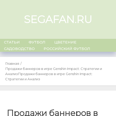
Skip
to
SEGAFAN.RU
content
СТАТЬИ
ФУТБОЛ
ЦВЕТЕНИЕ
САДОВОДСТВО
РОССИЙСКИЙ ФУТБОЛ
Главная
Продажи баннеров в игре Genshin Impact: Стратегии и
Анализ
Продажи баннеров в игре Genshin Impact:
Стратегии и Анализ
Продажи баннеров в