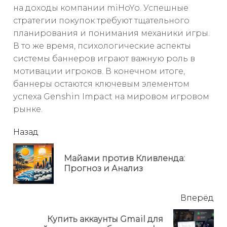
на доходы компании miHoYo. Успешные
стратегии покупок требуют тщательного
планирования и понимания механики игры.
В то же время, психологические аспекты
системы баннеров играют важную роль в
мотивации игроков. В конечном итоге,
баннеры остаются ключевым элементом
успеха Genshin Impact на мировом игровом
рынке.
читать
Назад
еще
Майами против Кливленда:
Пр
Прогноз и Анализ
но
Вперёд
Купить аккаунты Gmail для
Next