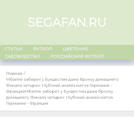
Skip
to
SEGAFAN.RU
content
СТАТЬИ
ФУТБОЛ
ЦВЕТЕНИЕ
САДОВОДСТВО
РОССИЙСКИЙ ФУТБОЛ
Главная
Мбаппе заберет у Бундестим даже бронзу домашнего
Финала четырех: глубокий анализ матча Германия –
Франция
Мбаппе заберет у Бундестим даже бронзу
домашнего Финала четырех: глубокий анализ матча
Германия – Франция