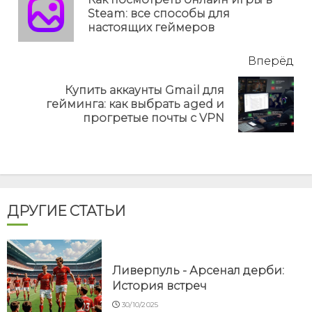
Пр
Steam: все способы для
но
настоящих геймеров
Вперёд
Купить аккаунты Gmail для
Next
гейминга: как выбрать aged и
post:
прогретые почты с VPN
ДРУГИЕ СТАТЬИ
Ливерпуль - Арсенал дерби:
История встреч
30/10/2025