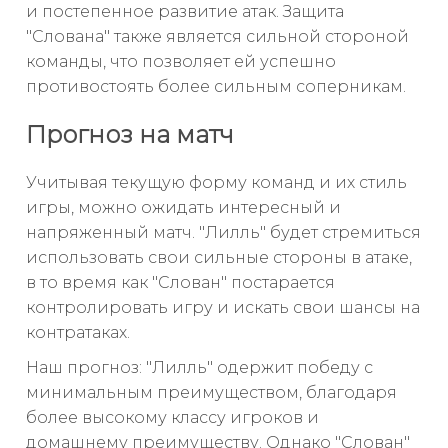
и постепенное развитие атак. Защита
"Слована" также является сильной стороной
команды, что позволяет ей успешно
противостоять более сильным соперникам.
Прогноз на матч
Учитывая текущую форму команд и их стиль
игры, можно ожидать интересный и
напряженный матч. "Лилль" будет стремиться
использовать свои сильные стороны в атаке,
в то время как "Слован" постарается
контролировать игру и искать свои шансы на
контратаках.
Наш прогноз: "Лилль" одержит победу с
минимальным преимуществом, благодаря
более высокому классу игроков и
домашнему преимуществу. Однако "Слован"