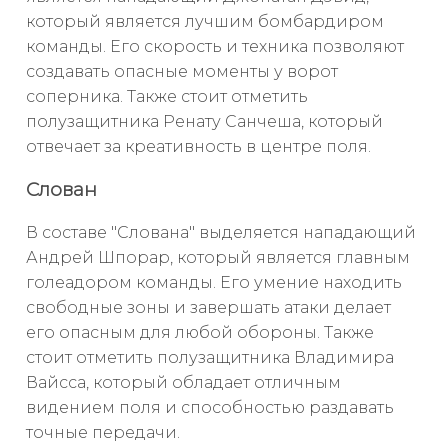
который является лучшим бомбардиром
команды. Его скорость и техника позволяют
создавать опасные моменты у ворот
соперника. Также стоит отметить
полузащитника Ренату Санчеша, который
отвечает за креативность в центре поля.
Слован
В составе "Слована" выделяется нападающий
Андрей Шпорар, который является главным
голеадором команды. Его умение находить
свободные зоны и завершать атаки делает
его опасным для любой обороны. Также
стоит отметить полузащитника Владимира
Вайсса, который обладает отличным
видением поля и способностью раздавать
точные передачи.