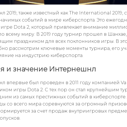
 2019, также известный как The International 2019, 
значимых событий в мире киберспорта. Это ежегод
 игре Dota 2, который привлекает внимание милли
о всему миру. В 2019 году турнир прошел в Шанхае,
оящим праздником для всех поклонников игры. В это
но рассмотрим ключевые моменты турнира, его уч
лияние на индустрию киберспорта.
я и значение Интернешнл
л впервые был проведен в 2011 году компанией Val
иком игры Dota 2. С тех пор он стал крупнейшим т
одним из самых престижных событий в киберспорте
ды со всего мира соревнуются за огромный призов
ормируется за счет продаж внутриигровых предме
опусков.