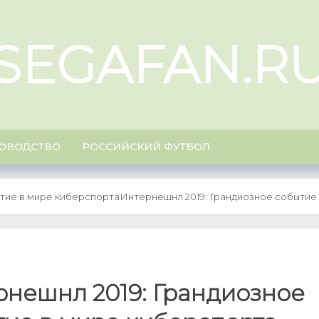
SEGAFAN.R
ОВОДСТВО
РОССИЙСКИЙ ФУТБОЛ
тие в мире киберспорта
Интернешнл 2019: Грандиозное событие
рнешнл 2019: Грандиозное