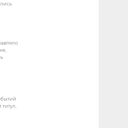
ялись
бавляло
ке,
ть
обытий
 титул,