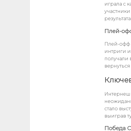
играла с 
участники
результат
Плей-оф
Плей-офф 
интриги и
получали 
вернуться 
Ключев
Интернешн
неожиданн
стало выс
выиграв т
Победа 