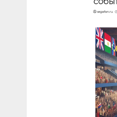
собы
segafan.ru