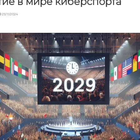
тие в мире киберспорта
23/11/2024