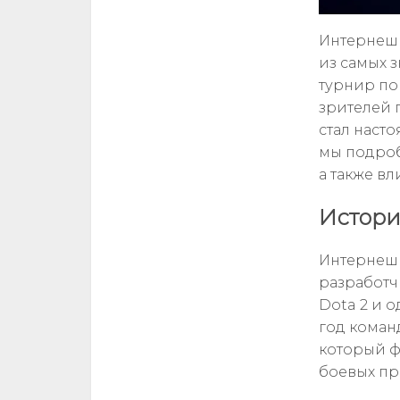
Интернешнл
из самых 
турнир по
зрителей п
стал наст
мы подроб
а также в
Истори
Интернешн
разработч
Dota 2 и 
год коман
который ф
боевых пр