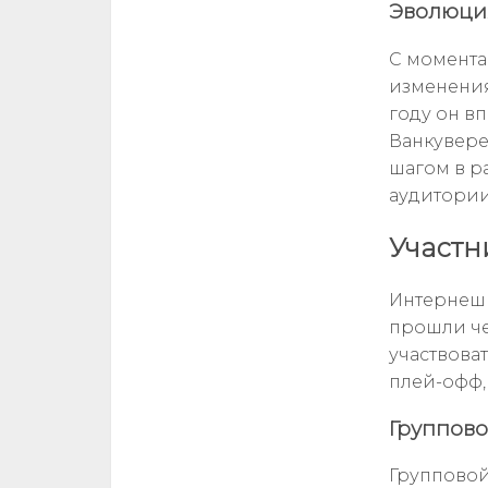
Эволюци
С момента
изменения
году он в
Ванкувере,
шагом в р
аудитории
Участн
Интернешн
прошли че
участвова
плей-офф,
Группово
Групповой