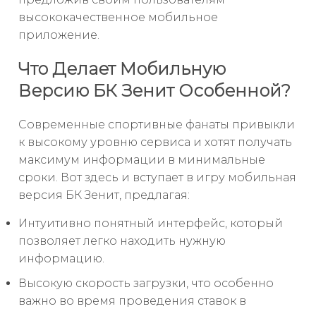
высококачественное мобильное
приложение.
Что Делает Мобильную
Версию БК Зенит Особенной?
Современные спортивные фанаты привыкли
к высокому уровню сервиса и хотят получать
максимум информации в минимальные
сроки. Вот здесь и вступает в игру мобильная
версия БК Зенит, предлагая:
Интуитивно понятный интерфейс, который
позволяет легко находить нужную
информацию.
Высокую скорость загрузки, что особенно
важно во время проведения ставок в