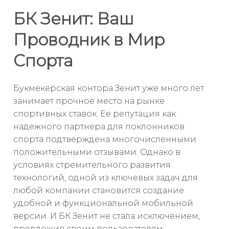
БК Зенит: Ваш
Проводник в Мир
Спорта
Букмекерская контора Зенит уже много лет
занимает прочное место на рынке
спортивных ставок. Ее репутация как
надежного партнера для поклонников
спорта подтверждена многочисленными
положительными отзывами. Однако в
условиях стремительного развития
технологий, одной из ключевых задач для
любой компании становится создание
удобной и функциональной мобильной
версии. И БК Зенит не стала исключением,
предложив своим пользователям