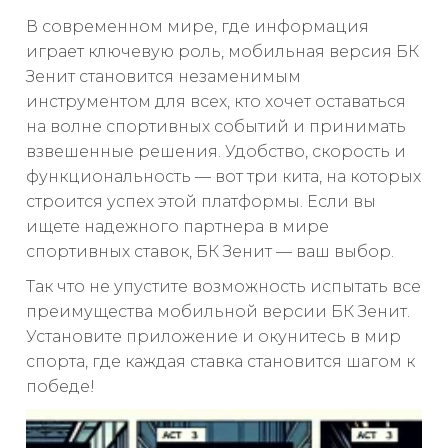
В современном мире, где информация
играет ключевую роль, мобильная версия БК
Зенит становится незаменимым
инструментом для всех, кто хочет оставаться
на волне спортивных событий и принимать
взвешенные решения. Удобство, скорость и
функциональность — вот три кита, на которых
строится успех этой платформы. Если вы
ищете надежного партнера в мире
спортивных ставок, БК Зенит — ваш выбор.
Так что не упустите возможность испытать все
преимущества мобильной версии БК Зенит.
Установите приложение и окунитесь в мир
спорта, где каждая ставка становится шагом к
победе!