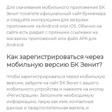
Для скачивания мобильного приложения БК
Зенит посетите официальный сайт букмекера
и следуйте инструкциям для загрузки
приложения на Android или iOS. Обычно на
сайте есть раздел с прямыми ссылками на
магазины приложений или файл APK для
Android.
Как зарегистрироваться через
мобильную версию БК Зенит?
Чтобы зарегистрироваться через мобильную
версию, зайдите на сайт БК Зенит с вашего
мобильного устройства и нажмите на кнопку
«Регистрация». Заполните необходимую
информацию, такую как имя, контактные
данные и предпочтительная валюта, и