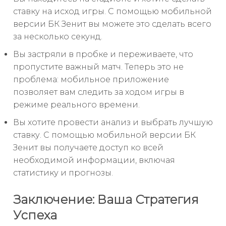
ставку на исход игры. С помощью мобильной
версии БК Зенит вы можете это сделать всего
за несколько секунд.
Вы застряли в пробке и переживаете, что
пропустите важный матч. Теперь это не
проблема: мобильное приложение
позволяет вам следить за ходом игры в
режиме реального времени.
Вы хотите провести анализ и выбрать лучшую
ставку. С помощью мобильной версии БК
Зенит вы получаете доступ ко всей
необходимой информации, включая
статистику и прогнозы.
Заключение: Ваша Стратегия
Успеха