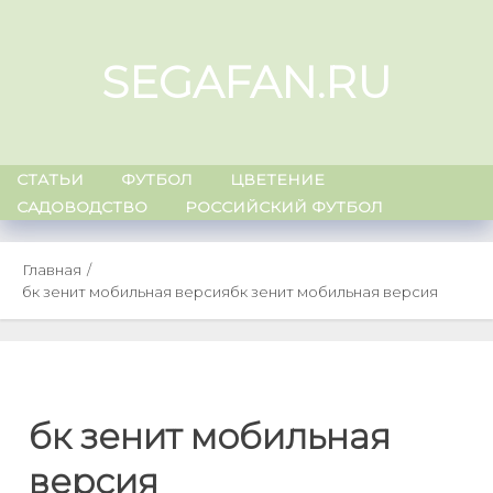
Skip
to
SEGAFAN.RU
content
СТАТЬИ
ФУТБОЛ
ЦВЕТЕНИЕ
САДОВОДСТВО
РОССИЙСКИЙ ФУТБОЛ
Главная
бк зенит мобильная версия
бк зенит мобильная версия
бк зенит мобильная
версия