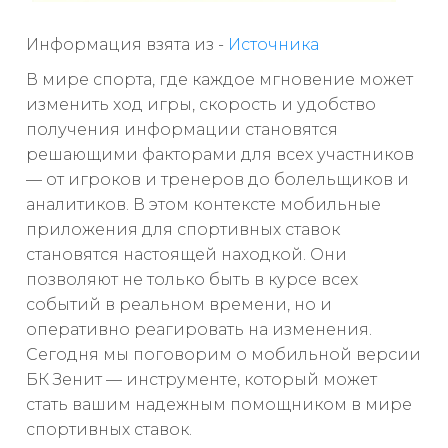
Информация взята из -
Источника
В мире спорта, где каждое мгновение может
изменить ход игры, скорость и удобство
получения информации становятся
решающими факторами для всех участников
— от игроков и тренеров до болельщиков и
аналитиков. В этом контексте мобильные
приложения для спортивных ставок
становятся настоящей находкой. Они
позволяют не только быть в курсе всех
событий в реальном времени, но и
оперативно реагировать на изменения.
Сегодня мы поговорим о мобильной версии
БК Зенит — инструменте, который может
стать вашим надежным помощником в мире
спортивных ставок.