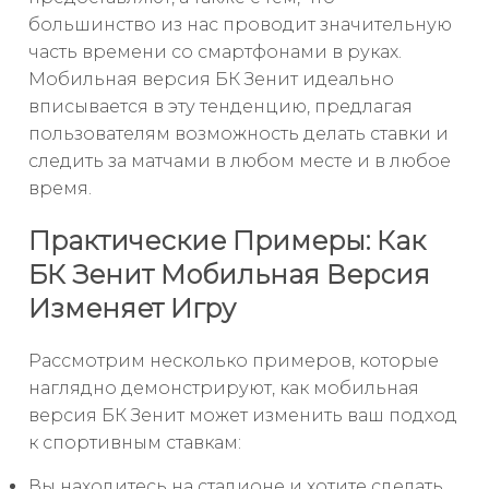
большинство из нас проводит значительную
часть времени со смартфонами в руках.
Мобильная версия БК Зенит идеально
вписывается в эту тенденцию, предлагая
пользователям возможность делать ставки и
следить за матчами в любом месте и в любое
время.
Практические Примеры: Как
БК Зенит Мобильная Версия
Изменяет Игру
Рассмотрим несколько примеров, которые
наглядно демонстрируют, как мобильная
версия БК Зенит может изменить ваш подход
к спортивным ставкам:
Вы находитесь на стадионе и хотите сделать