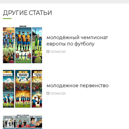
ДРУГИЕ СТАТЬИ
молодёжный чемпионат
европы по футболу
12/04/2025
молодежное первенство
12/04/2025