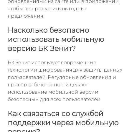
обновлениями на сайте или в приложении,
чтобы не пропустить выгодные
предложения.
Насколько безопасно
использовать мобильную
версию БК Зенит?
БК Зенит использует современные
технологии шифрования для защиты данных
пользователей. Регулярные обновления и
проверка безопасности делают
использование мобильной версии
безопасным для всех пользователей.
Как связаться со службой
поддержки через мобильную
версию?