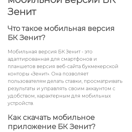
Зенит
Что такое мобильная версия
БК Зенит?
Мобильная версия БК Зенит - это
адаптированная для смартфонов и
планшетов версия веб-сайта букмекерской
конторы «Зенит». Она позволяет
пользователям делать ставки, просматривать
результаты и управлять своим аккаунтом с
удобством, характерным для мобильных
устройств.
Как скачать мобильное
приложение БК Зенит?