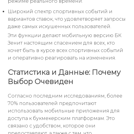
режиме реального времени.
Широкий спектр спортивных событий и
вариантов ставок, что удовлетворяет запросы
даже самых искушенных пользователей.
Эти функции делают мобильную версию БК
Зенит настоящим спасением для всех, кто
хочет быть в курсе всех спортивных событий
и оперативно реагировать на изменения.
Статистика и Данные: Почему
Выбор Очевиден
Согласно последним исследованиям, более
70% пользователей предпочитают
использовать мобильные приложения для
доступа к букмекерским платформам. Это
связано с удобством, которое они
предоставляют, а также с тем, что