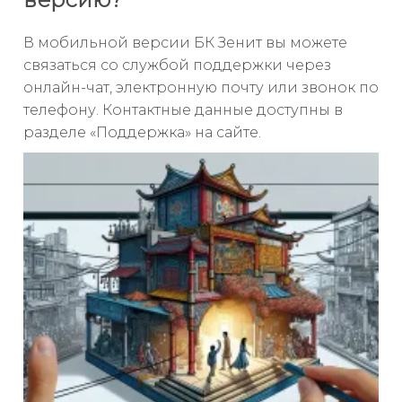
В мобильной версии БК Зенит вы можете
связаться со службой поддержки через
онлайн-чат, электронную почту или звонок по
телефону. Контактные данные доступны в
разделе «Поддержка» на сайте.