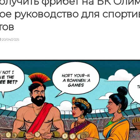
олучить фрибет на БК Олим
ое руководство для спорти
тов
20/04/2025