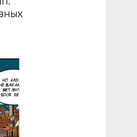
п:
вных