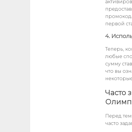
активиров
предостав
промокода
первой ст
4. Испол
Теперь, к
любые спо
сумму ста
что вы оз
некоторые
Часто 
Олимп
Перед тем 
часто зада