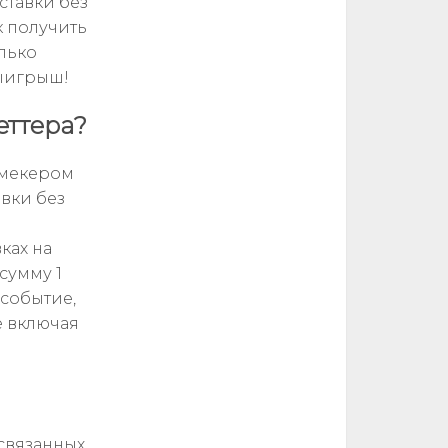
ставки без
к получить
олько
выигрыш!
еттера?
кмекером
вки без
ках на
сумму 1
 событие,
е включая
связанных