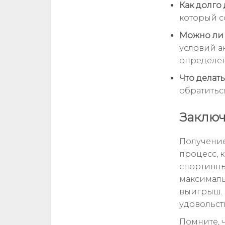
Как долго
который со
Можно ли 
условий а
определен
Что делат
обратитьс
Заклю
Получение
процесс, 
спортивны
максималь
выигрыш. 
удовольств
Помните, ч