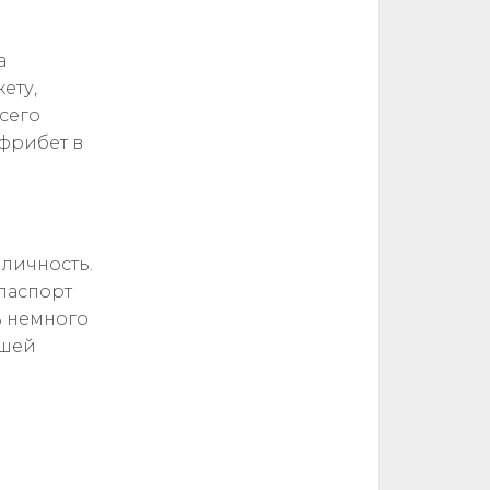
а
ету,
сего
 фрибет в
личность.
 паспорт
ь немного
ашей