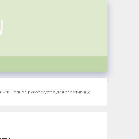
U
лимп: Полное руководство для спортивных