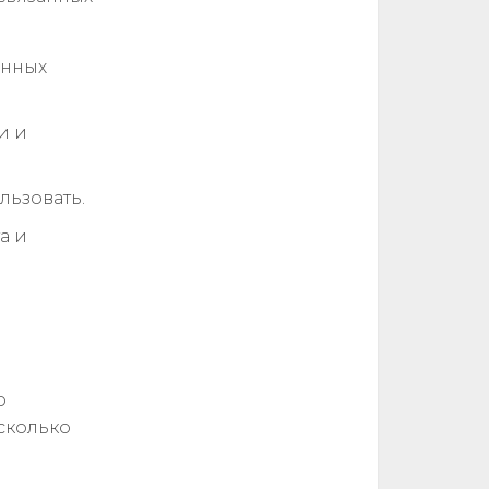
енных
и и
льзовать.
а и
о
сколько