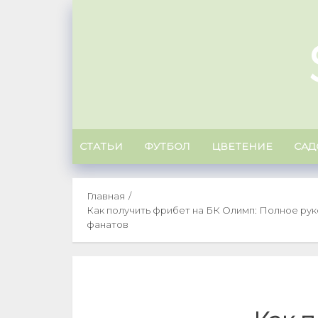
Skip
to
content
СТАТЬИ
ФУТБОЛ
ЦВЕТЕНИЕ
САД
Главная
Как получить фрибет на БК Олимп: Полное ру
фанатов