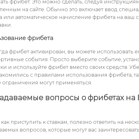
ать фрибет. Это можно сделать, следуя инструкциям
ленным на сайте. Обычно это включает ввод специ
 или автоматическое начисление фрибета на ваш с
авки.
ьзование фрибета
огда фрибет активирован, вы можете использовать е
ртивные события. Просто выберите событие, устан
вки и используйте фрибет вместо своих средств. Убе
накомились с правилами использования фрибета, та
 ограничения могут применяться.
задаваемые вопросы о фрибетах на
как приступить к ставкам, полезно ответить на неск
ваемых вопросов, которые могут вас заинтересовать