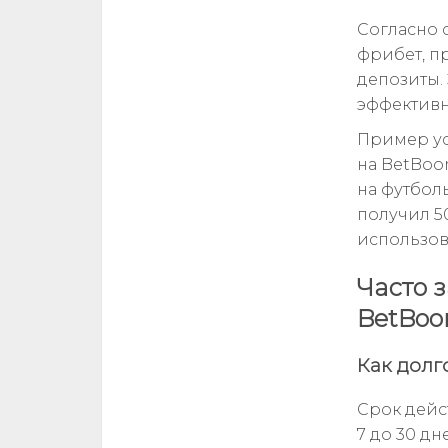
Согласно 
фрибет, п
депозиты. 
эффективн
Пример ус
на BetBoo
на футбол
получил 5
использов
Часто 
BetBo
Как долг
Срок дейс
7 до 30 дн