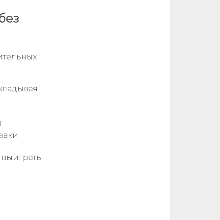
без
ительных
вкладывая
м
авки.
 выиграть