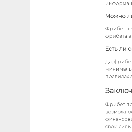
информаци
Можно ли
Фрибет не
фрибета в
Есть ли 
Да, фрибе
минимальн
правилах 
Заклю
Фрибет пр
возможнос
финансовы
свои силы