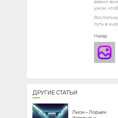
важно вни
умом, что
Воспользу
путь в мир
читать
Назад
еще
ДРУГИЕ СТАТЬИ
Лион – Лорьян: