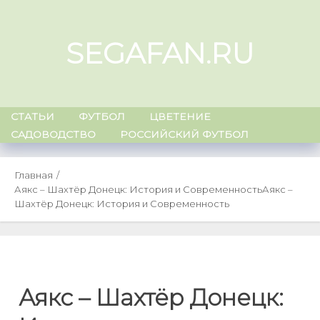
Skip
to
SEGAFAN.RU
content
СТАТЬИ
ФУТБОЛ
ЦВЕТЕНИЕ
САДОВОДСТВО
РОССИЙСКИЙ ФУТБОЛ
Главная
Аякс – Шахтёр Донецк: История и Современность
Аякс –
Шахтёр Донецк: История и Современность
Аякс – Шахтёр Донецк: