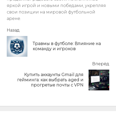
яркой игрой и новыми победами, укрепляя
свои позиции на мировой футбольной
арене.
читать
Назад
еще
Травмы в футболе: Влияние на
Пр
команду и игроков
но
Вперёд
Купить аккаунты Gmail для
Next
гейминга: как выбрать aged и
post:
прогретые почты с VPN